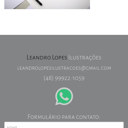
Leandro Lopes
Ilustrações
leandrolopesilustracoes@gmail.com
(48) 99922-1059
Formulário para contato: