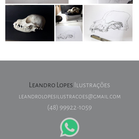
Leandro Lopes
Ilustrações
leandrolopesilustracoes@gmail.com
(48) 99922-1059