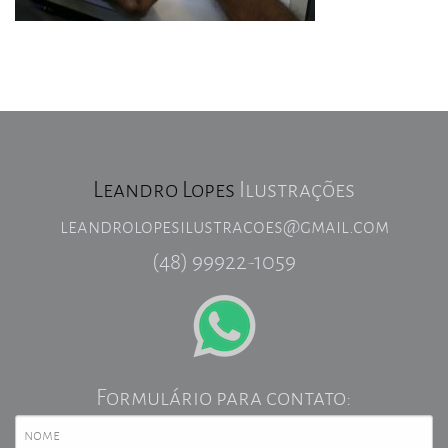
Leandro Lopes
Ilustrações
leandrolopesilustracoes@gmail.com
(48) 99922-1059
Formulário para contato: