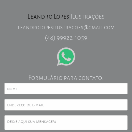
Leandro Lopes
Ilustrações
leandrolopesilustracoes@gmail.com
(48) 99922-1059
Formulário para contato: