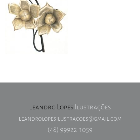
Leandro Lopes
Ilustrações
leandrolopesilustracoes@gmail.com
(48) 99922-1059