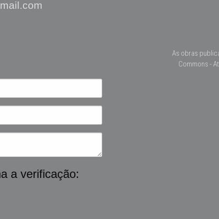
gmail.com
As obras public
Commons - At
a a verificação: