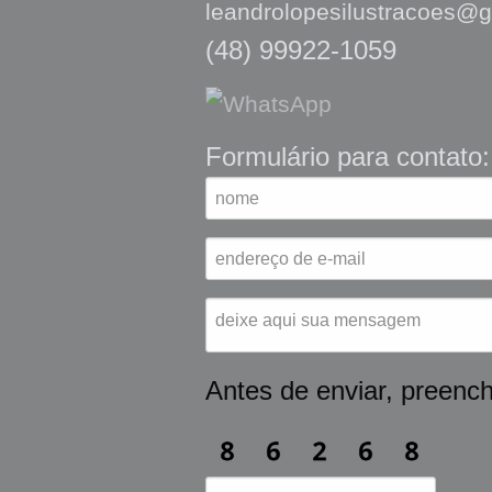
leandrolopesilustracoes@
(48) 99922-1059
Formulário para contato:
Antes de enviar, preench