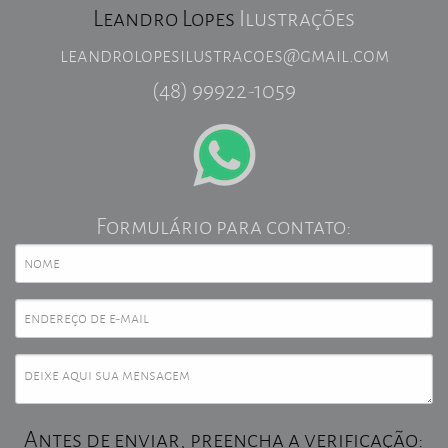
Leandro Lopes
Ilustrações
leandrolopesilustracoes@gmail.com
(48) 99922-1059
Formulário para contato:
Antes de enviar, preencha a verificação: