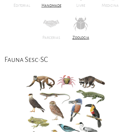
Editorial
Handmade
Livre
Medicina
Parcerias
Zoologia
Fauna Sesc-SC