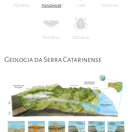
Editorial
Handmade
Livre
Medicina
Parcerias
Zoologia
Geologia da Serra Catarinense