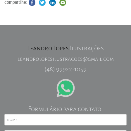
compartilhe:
Leandro Lopes
Ilustrações
leandrolopesilustracoes@gmail.com
(48) 99922-1059
Formulário para contato: