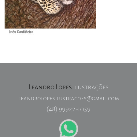
Leandro Lopes
Ilustrações
leandrolopesilustracoes@gmail.com
(48) 99922-1059