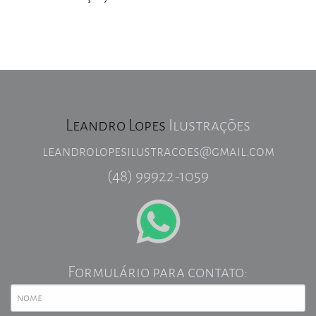
Leandro Lopes
Ilustrações
leandrolopesilustracoes@gmail.com
(48) 99922-1059
Formulário para contato: