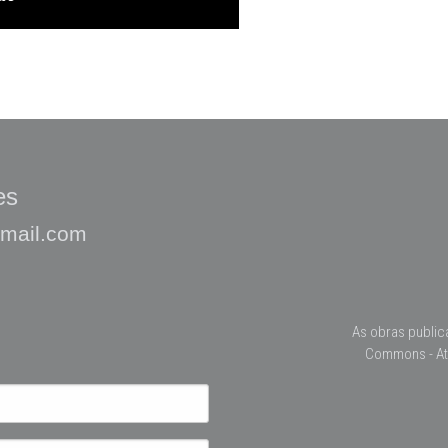
es
gmail.com
As obras public
Commons - At