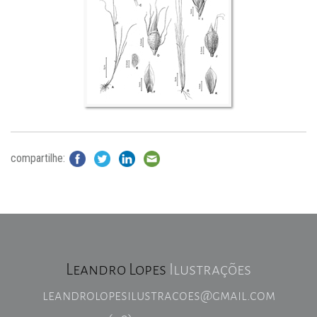
compartilhe:
Leandro Lopes
Ilustrações
leandrolopesilustracoes@gmail.com