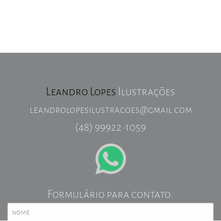
Leandro Lopes
Ilustrações
leandrolopesilustracoes@gmail.com
(48) 99922-1059
Formulário para contato: