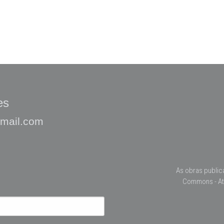
es
gmail.com
As obras public
Commons - At