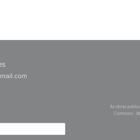
es
gmail.com
As obras public
Commons - At